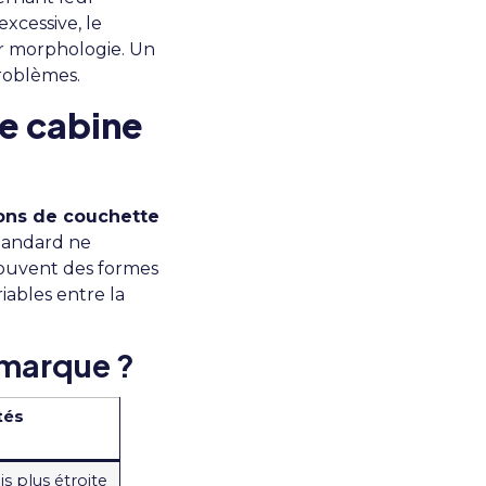
excessive, le
ur morphologie. Un
roblèmes.
e cabine
ns de couchette
standard ne
souvent des formes
iables entre la
 marque ?
tés
s plus étroite