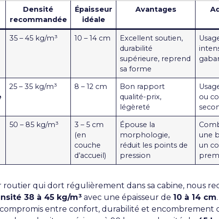
Densité
Épaisseur
Avantages
Ad
recommandée
idéale
35 – 45 kg/m³
10 – 14 cm
Excellent soutien,
Usage
durabilité
intens
supérieure, reprend
gabar
sa forme
25 – 35 kg/m³
8 – 12 cm
Bon rapport
Usage
e
qualité-prix,
ou c
légèreté
secon
50 – 85 kg/m³
3 – 5 cm
Épouse la
Comb
(en
morphologie,
une 
couche
réduit les points de
un co
d’accueil)
pression
prem
 routier qui dort régulièrement dans sa cabine, nous
sité 38 à 45 kg/m³
avec une épaisseur de
10 à 14 cm
 compromis entre confort, durabilité et encombrement d