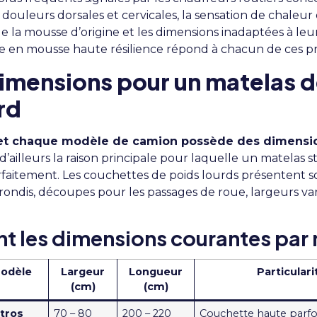
douleurs dorsales et cervicales, la sensation de chaleur 
e la mousse d’origine et les dimensions inadaptées à le
e en mousse haute résilience répond à chacun de ces p
imensions pour un matelas d
rd
t chaque modèle de camion possède des dimensio
d’ailleurs la raison principale pour laquelle un matelas 
rfaitement. Les couchettes de poids lourds présentent 
rrondis, découpes pour les passages de roue, largeurs var
nt les dimensions courantes par
Modèle
Largeur
Longueur
Particulari
(cm)
(cm)
tros
70 – 80
200 – 220
Couchette haute parfoi