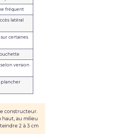
ne fréquent
cès latéral
sur certaines
couchette
selon version
 plancher
e constructeur.
haut, au milieu
tteindre 2 à 3 cm