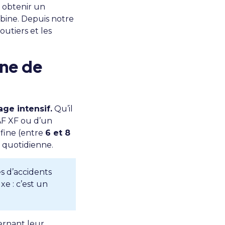
t obtenir un
bine. Depuis notre
utiers et les
ine de
ge intensif.
Qu’il
AF XF ou d’un
 fine (entre
6 et 8
n quotidienne.
s d’accidents
e : c’est un
ernant leur