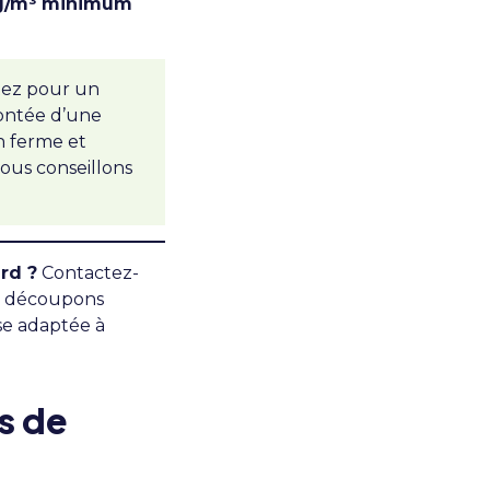
g/m³ minimum
ptez pour un
ontée d’une
n ferme et
nous conseillons
rd ?
Contactez-
s découpons
se adaptée à
s de