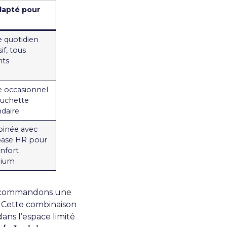
apté pour
 quotidien
if, tous
its
 occasionnel
ouchette
daire
inée avec
base HR pour
nfort
ium
 recommandons une
. Cette combinaison
ans l’espace limité