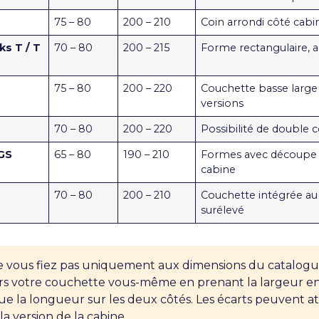
M
75 – 80
200 – 210
Coin arrondi côté cabi
ks T / T
70 – 80
200 – 215
Forme rectangulaire, ac
75 – 80
200 – 220
Couchette basse large 
versions
70 – 80
200 – 220
Possibilité de double 
GS
65 – 80
190 – 210
Formes avec découpe 
cabine
70 – 80
200 – 210
Couchette intégrée au
surélevé
 vous fiez pas uniquement aux dimensions du catalogu
s votre couchette vous-même en prenant la largeur en 
 que la longueur sur les deux côtés. Les écarts peuvent a
la version de la cabine.