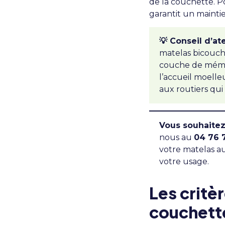
de la couchette. P
garantit un mainti
💡 Conseil d’at
matelas bicouch
couche de mémoi
l’accueil moelle
aux routiers qui
Vous souhaitez
nous au
04 76 
votre matelas a
votre usage.
Les critè
couchette