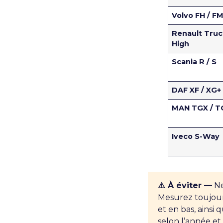
Volvo FH / F
Renault Truc
High
Scania R / S
DAF XF / XG+
MAN TGX / T
Iveco S-Way
⚠️ À éviter —
Ne
Mesurez toujour
et en bas, ainsi
selon l’année et 