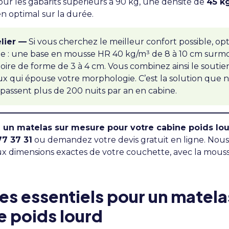
our les gabarits supérieurs à 90 kg, une densité de
45 k
en optimal sur la durée.
elier —
Si vous cherchez le meilleur confort possible, o
e : une base en mousse HR 40 kg/m³ de 8 à 10 cm surm
re de forme de 3 à 4 cm. Vous combinez ainsi le soutie
ux qui épouse votre morphologie. C’est la solution que 
 passent plus de 200 nuits par an en cabine.
 un matelas sur mesure pour votre cabine poids lou
77 37 31
ou
demandez votre devis gratuit en ligne
. Nou
ux dimensions exactes de votre couchette, avec la mous
res essentiels pour un matela
 poids lourd