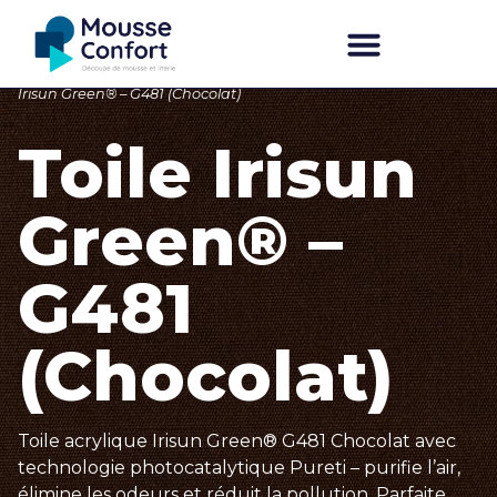
Accueil
/
Irisun – Italian made textiles
/
Tipologia Shade
/ Toile
Irisun Green® – G481 (Chocolat)
Professionnel ?
Nous découvrir
Faire un devis
Toile Irisun
Green® –
G481
(Chocolat)
Toile acrylique Irisun Green® G481 Chocolat avec
technologie photocatalytique Pureti – purifie l’air,
élimine les odeurs et réduit la pollution. Parfaite