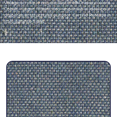
Voilage acrylique recyclé Raytent® Drapery coloris
Cobalt – Léger, filtrant, éco-responsable. Idéal pour
draperies et structures outdoor. Certifié ReMade in
Italy, garantie 5 ans.