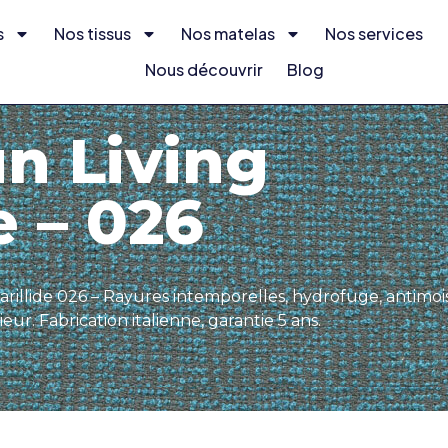
s
Nos tissus
Nos matelas
Nos services
Nous découvrir
Blog
 Living
/ Tissu Irisun Living Amarillide – 026
un Living
e – 026
arillide 026 – Rayures intemporelles, hydrofuge, antimois
eur. Fabrication italienne, garantie 5 ans.