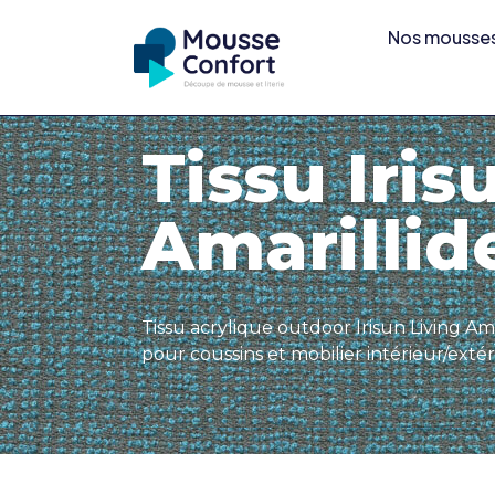
Nos mousse
Accueil
/
Irisun – Italian made textiles
/
Tipologia
Tissu Iris
Amarillid
Tissu acrylique outdoor Irisun Living Am
pour coussins et mobilier intérieur/extéri