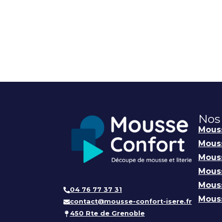
Nos
Mouss
Mouss
Mous
Mous
Mous
04 76 77 37 31
Mouss
contact@mousse-confort-isere.fr
450 Rte de Grenoble