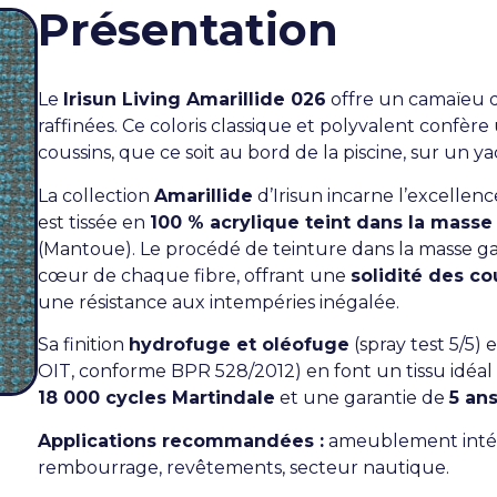
Présentation
Le
Irisun Living Amarillide 026
offre un camaïeu d
raffinées. Ce coloris classique et polyvalent confère 
coussins, que ce soit au bord de la piscine, sur un 
La collection
Amarillide
d’Irisun incarne l’excellenc
est tissée en
100 % acrylique teint dans la masse
(Mantoue). Le procédé de teinture dans la masse ga
cœur de chaque fibre, offrant une
solidité des co
une résistance aux intempéries inégalée.
Sa finition
hydrofuge et oléofuge
(spray test 5/5) 
OIT, conforme BPR 528/2012) en font un tissu idéal
18 000 cycles Martindale
et une garantie de
5 an
Applications recommandées :
ameublement intéri
rembourrage, revêtements, secteur nautique.